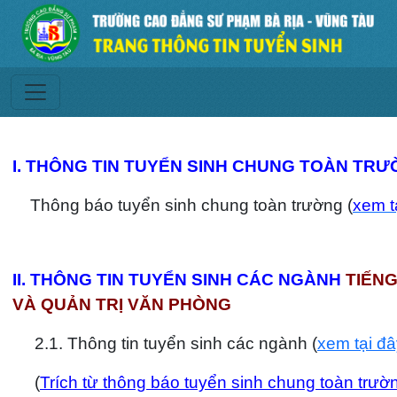
I. THÔNG TIN TUYỂN SINH CHUNG TOÀN TRƯ
Thông báo tuyển sinh chung toàn trường (
xem t
II. THÔNG TIN TUYỂN SINH CÁC NGÀNH
TIẾNG
VÀ QUẢN TRỊ VĂN PHÒNG
2.1. Thông tin tuyển sinh các ngành (
xem tại đâ
(
Trích từ thông báo tuyển sinh chung toàn trư