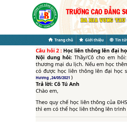
Trang chủ
Giới thiệu
Tin tứ
Câu hỏi
2
:
Học liên thông lên đại h
Nội dung hỏi:
Thầy/Cô cho em hỏi
thương mại du lịch. Nếu em học thê
có được học liên thông lên đại học
,
)
Hương
24/05/2021
Trả lời: Cô Tú Anh
Chào em,
Theo quy chế học liên thông của ĐH
thì em có thể học liên thông lên trìn