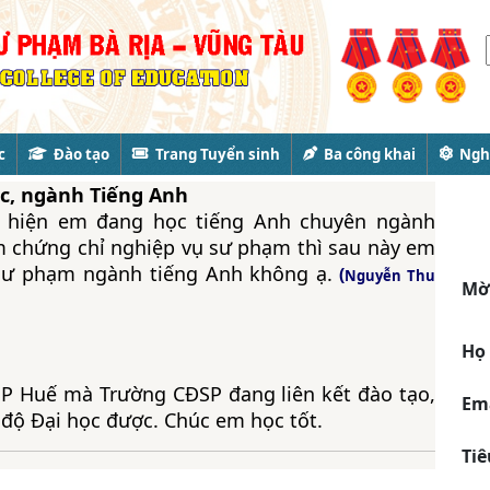
c
Đào tạo
Trang Tuyển sinh
Ba công khai
Nghi
ọc, ngành Tiếng Anh
: hiện em đang học tiếng Anh chuyên ngành
m chứng chỉ nghiệp vụ sư phạm thì sau này em
 sư phạm ngành tiếng Anh không ạ.
(
Nguyễn Thu
Mời
Họ 
SP Huế mà Trường CĐSP đang liên kết đào tạo,
Em
h độ Đại học được. Chúc em học tốt.
Tiê