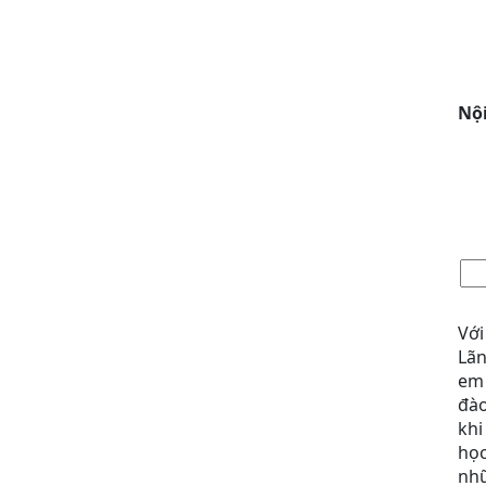
Nộ
Với
Lãn
em 
đào
khi
học
nhữ