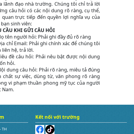
a lãnh đạo nhà trường. Chúng tôi chỉ trả lời
ng câu hỏi có các nội dung rõ ràng, cụ thể,
n quan trực tiếp đến quyền lợi nghĩa vụ của
 bạn sinh viên:
U CẦU KHI GỬI CÂU HỎI
Họ tên người hỏi: Phải ghi đầy đủ rõ ràng
Địa chỉ Email: Phải ghi chính xác để chúng tôi
 liên hệ, trả lời.
Tiêu đề câu hỏi: Phải nêu bật được nội dung
n hỏi.
Nội dung câu hỏi: Phải rõ ràng, miêu tả đúng
h chất sự việc, dùng từ, văn phong rõ ràng
ng vi phạm thuần phong mỹ tục của người
t Nam.
âm
Kết nối với trường
- TH