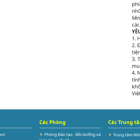
phí
nhữ
liê
các
YÊ
1. 
2. 
tiện
3. 
muố
4. 
tín
khô
Việ
Các Phòng
Các Trung t
Non
Phòng Đào tạo - Bồi dưỡng và
Trung tâm NN