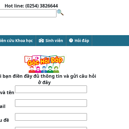
Hot line: (0254) 3826644
ên cứu Khoa học
Sinh viên
Hỏi đáp
 bạn điền đầy đủ thông tin và gửi câu hỏi
ở đây
và tên
ail
u đề