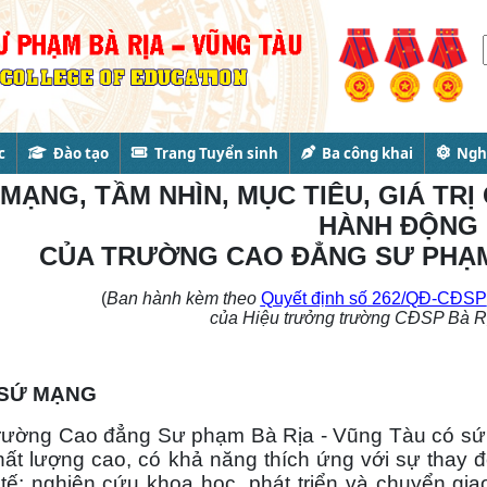
c
Đào tạo
Trang Tuyển sinh
Ba công khai
Nghi
MẠNG, TẦM NHÌN,
MỤC TIÊU, GIÁ TR
HÀNH ĐỘNG
CỦA TRƯỜNG CAO ĐẲNG SƯ PHẠM 
(
Ban hành k
èm theo
Quyết định số
262/QĐ-CĐSP
của
Hiệu trưởng trường CĐSP Bà Ri
SỨ MẠNG
ng Cao đẳng Sư phạm Bà Rịa - Vũng Tàu có sứ m
hất lượng cao, có khả năng thích ứng với sự thay đ
tế; nghiên cứu khoa học, phát triển và chuyển gi