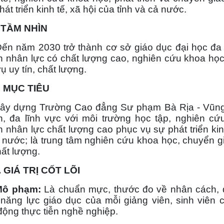
hát triển kinh tế, xã hội của tỉnh và cả nước.
TẦM NHÌN
ăm 2030 trở thành cơ sở giáo dục đại học đa ng
 nhân lực có chất lượng cao, nghiên cứu khoa họ
vụ uy tín, chất lượng.
 MỤC TIÊU
dựng Trường Cao đẳng Sư phạm Bà Rịa - Vũng Tà
, đa lĩnh vực với môi trường học tập, nghiên c
 nhân lực chất lượng cao phục vụ sự phát triển kin
 nước; là trung tâm nghiên cứu khoa học, chuyển 
hất lượng.
GIÁ TRỊ CỐT LÕI
 phạm:
Là chuẩn mực, thước đo về nhân cách, đ
năng lực giáo dục của mỗi giảng viên, sinh viên 
động thực tiễn nghề nghiệp.