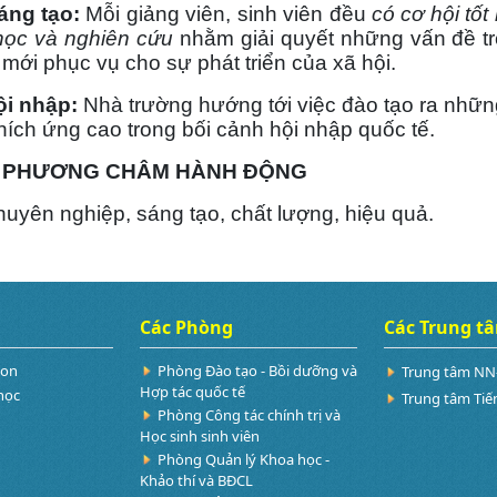
g tạo:
Mỗi giảng viên, sinh viên đều
có cơ hội tốt
học và nghiên cứu
nhằm giải quyết những vấn đề tr
rị mới phục vụ cho sự phát triển của xã hội.
 nhập:
Nhà trường hướng tới việc đào tạo ra nhữn
thích ứng cao trong bối cảnh hội nhập quốc tế.
PHƯƠNG CHÂM HÀNH ĐỘNG
n nghiệp, sáng tạo, chất lượng, hiệu quả.
Các Phòng
Các Trung t
Non
Phòng Đào tạo - Bồi dưỡng và
Trung tâm NN
Hợp tác quốc tế
học
Trung tâm Tiế
Phòng Công tác chính trị và
Học sinh sinh viên
Phòng Quản lý Khoa học -
Khảo thí và BĐCL