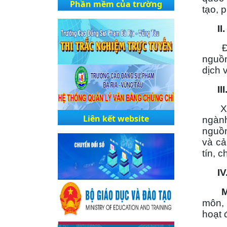
Phần mềm của trường
tạo, p
II. 
Đến n
nguồn
dịch 
III.
Xây 
Liên kết website
ngành
nguồn
và cả
tín, c
IV. 
Mô
môn, 
hoạt 