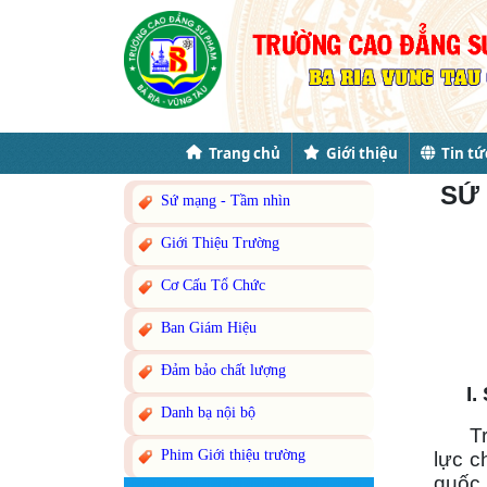
Trang chủ
Giới thiệu
Tin tứ
SỨ 
Sứ mạng - Tầm nhìn
Giới Thiệu Trường
Cơ Cấu Tổ Chức
Ban Giám Hiệu
Đảm bảo chất lượng
I. 
Danh bạ nội bộ
Trườ
Phim Giới thiệu trường
lực c
quốc 