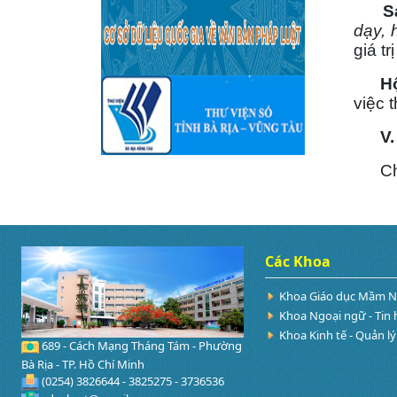
Sán
dạy, 
giá t
Hội
việc 
V. 
Chuyê
Các Khoa
Khoa Giáo dục Mầm 
Khoa Ngoại ngữ - Tin 
Khoa Kinh tế - Quản lý
689 - Cách Mạng Tháng Tám - Phường
Bà Rịa - TP. Hồ Chí Minh
(0254) 3826644 - 3825275 - 3736536