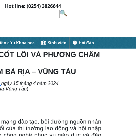
Hot line: (0254) 3826644
ên cứu Khoa học
Sinh viên
Hỏi đáp
Ị CỐT LÕI VÀ PHƯƠNG CHÂM
BÀ RỊA – VŨNG TÀU
ngày
15
tháng
4
năm
2024
̣a-Vũng Tàu
)
ạng đào tạo, bồi dưỡng nguồn nhân
ổi của thị trường lao động và hội nhập
ao công nghệ phục vụ giáo dục và đào