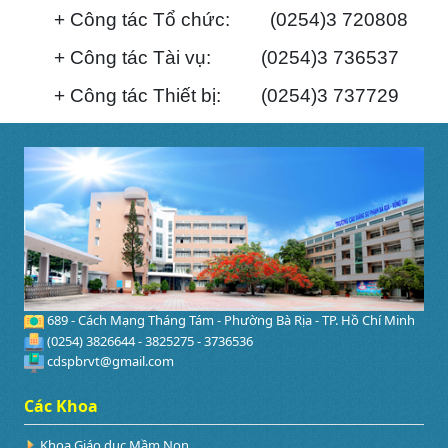
+ Công tác Tổ chức: (0254)3 720808
+ Công tác Tài vụ: (0254)3 736537
+ Công tác Thiết bị: (0254)3 737729
689 - Cách Mạng Tháng Tám - Phường Bà Rịa - TP. Hồ Chí Minh
(0254) 3826644 - 3825275 - 3736536
cdspbrvt@gmail.com
Các Khoa
Khoa Giáo dục Mầm Non