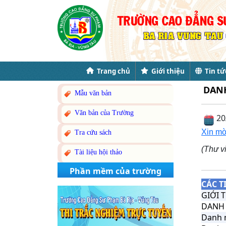
Trang chủ
Giới thiệu
Tin tứ
DANH
Mẫu văn bản
Văn bản của Trường
20
Xin mời
Tra cứu sách
(Thư v
Tài liệu hội thảo
Phần mềm của trường
CÁC T
GIỚI 
DANH 
Danh 