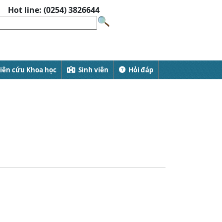
Hot line: (0254) 3826644
ên cứu Khoa học
Sinh viên
Hỏi đáp