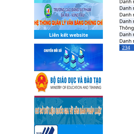
Danh 
Danh 
Danh 
Danh 
Thông
Danh 
Liên kết website
Danh 
1
2
3
4