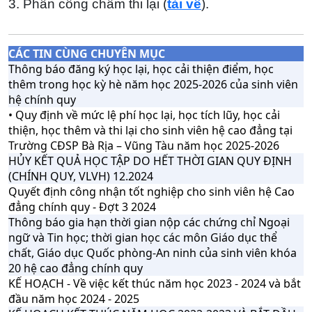
3. Phân công chấm thi lại (
tải về
).
CÁC TIN CÙNG CHUYÊN MỤC
Thông báo đăng ký học lại, học cải thiện điểm, học
thêm trong học kỳ hè năm học 2025-2026 của sinh viên
hệ chính quy
• Quy định về mức lệ phí học lại, học tích lũy, học cải
thiện, học thêm và thi lại cho sinh viên hệ cao đẳng tại
Trường CĐSP Bà Rịa – Vũng Tàu năm học 2025-2026
HỦY KẾT QUẢ HỌC TẬP DO HẾT THỜI GIAN QUY ĐỊNH
(CHÍNH QUY, VLVH) 12.2024
Quyết định công nhận tốt nghiệp cho sinh viên hệ Cao
đẳng chính quy - Đợt 3 2024
Thông báo gia hạn thời gian nộp các chứng chỉ Ngoại
ngữ và Tin học; thời gian học các môn Giáo dục thể
chất, Giáo dục Quốc phòng-An ninh của sinh viên khóa
20 hệ cao đẳng chính quy
KẾ HOẠCH - Về việc kết thúc năm học 2023 - 2024 và bắt
đầu năm học 2024 - 2025