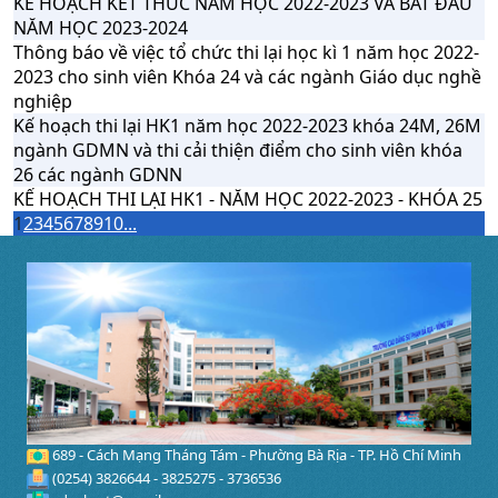
KẾ HOẠCH KẾT THÚC NĂM HỌC 2022-2023 VÀ BẮT ĐẦU
NĂM HỌC 2023-2024
Thông báo về việc tổ chức thi lại học kì 1 năm học 2022-
2023 cho sinh viên Khóa 24 và các ngành Giáo dục nghề
nghiệp
Kế hoạch thi lại HK1 năm học 2022-2023 khóa 24M, 26M
ngành GDMN và thi cải thiện điểm cho sinh viên khóa
26 các ngành GDNN
KẾ HOẠCH THI LẠI HK1 - NĂM HỌC 2022-2023 - KHÓA 25
1
2
3
4
5
6
7
8
9
10
...
689 - Cách Mạng Tháng Tám - Phường Bà Rịa - TP. Hồ Chí Minh
(0254) 3826644 - 3825275 - 3736536