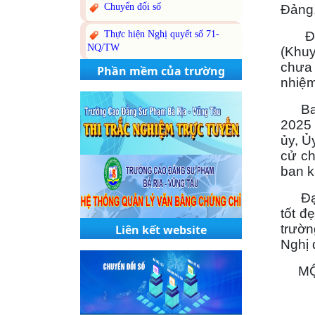
Chuyển đổi số
Đảng
Thực hiện Nghị quyết số 71-
Đại 
NQ/TW
(Khuy
chưa 
Phần mềm của trường
nhiệm
Ban 
2025 
ủy, Ủ
cử ch
ban k
Đại h
tốt đ
trườn
Liên kết website
Nghị 
MỘT 