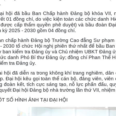
.
hội đã bầu Ban Chấp hành Đảng bộ khóa VII, nh
ết 01 đồng chí, do việc kiện toàn các chức danh Hi
được cấp thẩm quyền phê duyệt) và bầu đoàn Đại
 kỳ 2025 - 2030 gồm 04 đồng chí.
chấp hành Đảng bộ Trường Cao đẳng Sư phạm Bà 
- 2030 tổ chức Hội nghị phiên thứ nhất để bầu Ba
y ban kiểm tra Đảng ủy và Chủ nhiệm UBKT Đảng ủ
ức danh Phó Bí thư Đảng ủy; đồng chí Phan Thế H
iểm tra Đảng ủy.
ội đã diễn ra trong không khí trang nghiêm, dân 
ẹp. Đại hội kêu gọi toàn thể cán bộ, đảng viên, viê
g đoàn kết, tích cực sáng tạo, nỗ lực phấn đấu, q
quyết Đại hội Đảng bộ nhà trường lần thứ VII, nhiệm 
SỐ HÌNH ẢNH TẠI ĐẠI HỘI