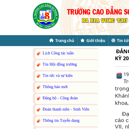
Trang chủ
Giới thiệu
Tin tứ
ĐẢNG
Lịch Công tác tuần
KỲ 20
Tin Hội đồng trường
19
Tin tức và sự kiện
T
Thông báo mới
trọng
Khánh
Đảng bộ - Công đoàn
khoa,
Đoàn thanh niên - Sinh Viên
Đại h
cáo c
Thông tin Tuyển dụng
VII, 