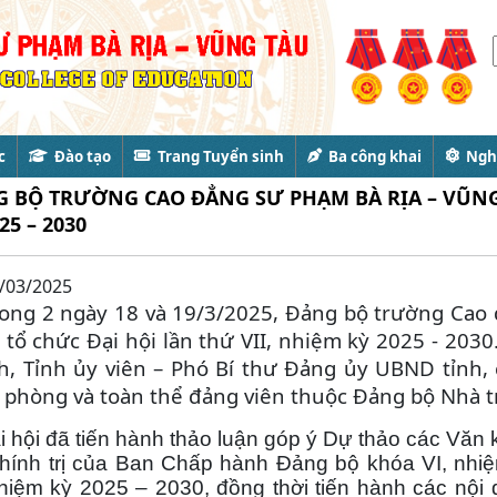
c
Đào tạo
Trang Tuyển sinh
Ba công khai
Nghi
 BỘ TRƯỜNG CAO ĐẲNG SƯ PHẠM BÀ RỊA – VŨNG 
25 – 2030
/03/2025
rong 2 ngày 18 và 19/3/2025, Đảng bộ trường Cao
 tổ chức Đại hội lần thứ VII, nhiệm kỳ 2025 - 2030
, Tỉnh ủy viên – Phó Bí thư Đảng ủy UBND tỉnh, 
 phòng và toàn thể đảng viên thuộc Đảng bộ Nhà 
ội đã tiến hành thảo luận góp ý Dự thảo các Văn ki
hính trị của Ban Chấp hành Đảng bộ khóa VI, nhiệm
nhiệm kỳ 2025 – 2030, đồng thời tiến hành các nội 