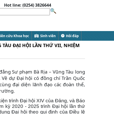
Hot line: (0254) 3826644
ên cứu Khoa học
Sinh viên
Hỏi đáp
TÀU ĐẠI HỘI LẦN THỨ VII, NHIỆM
 đẳng Sư phạm Bà Rịa – Vũng Tàu long
. Về dự Đại hội có đồng chí Trần Quốc
cùng đại diện lãnh đạo các đoàn thể,
trường.
ện trình Đại hội XIV của Đảng, và Báo
 kỳ 2020 - 2025 trình Đại hội lần thứ
dung Đại hội theo qui định của Điều lệ