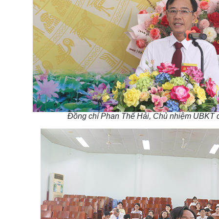
Đồng chí Phan Thế Hải, Chủ nhiệm UBKT đ